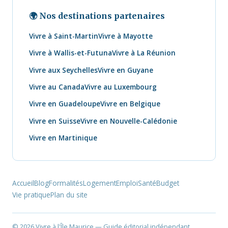
🌍 Nos destinations partenaires
Vivre à Saint-Martin
Vivre à Mayotte
Vivre à Wallis-et-Futuna
Vivre à La Réunion
Vivre aux Seychelles
Vivre en Guyane
Vivre au Canada
Vivre au Luxembourg
Vivre en Guadeloupe
Vivre en Belgique
Vivre en Suisse
Vivre en Nouvelle-Calédonie
Vivre en Martinique
Accueil
Blog
Formalités
Logement
Emploi
Santé
Budget
Vie pratique
Plan du site
© 2026 Vivre à l'Île Maurice — Guide éditorial indépendant.