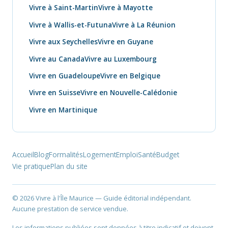
Vivre à Saint-Martin
Vivre à Mayotte
Vivre à Wallis-et-Futuna
Vivre à La Réunion
Vivre aux Seychelles
Vivre en Guyane
Vivre au Canada
Vivre au Luxembourg
Vivre en Guadeloupe
Vivre en Belgique
Vivre en Suisse
Vivre en Nouvelle-Calédonie
Vivre en Martinique
Accueil
Blog
Formalités
Logement
Emploi
Santé
Budget
Vie pratique
Plan du site
© 2026 Vivre à l'Île Maurice — Guide éditorial indépendant.
Aucune prestation de service vendue.
Les informations publiées sont données à titre indicatif et doivent